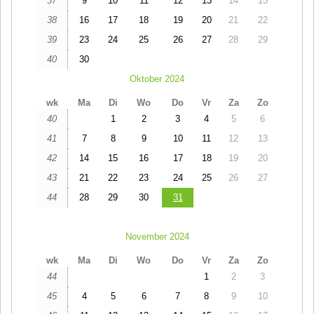
37
9
10
11
12
13
14
15
38
16
17
18
19
20
21
22
39
23
24
25
26
27
28
29
40
30
Oktober 2024
wk
Ma
Di
Wo
Do
Vr
Za
Zo
40
1
2
3
4
5
6
41
7
8
9
10
11
12
13
42
14
15
16
17
18
19
20
43
21
22
23
24
25
26
27
44
28
29
30
31
November 2024
wk
Ma
Di
Wo
Do
Vr
Za
Zo
44
1
2
3
45
4
5
6
7
8
9
10