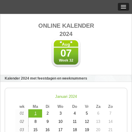
ONLINE KALENDER
2024
Aug
07
Week 32
Kalender 2024 met feestdagen en weeknummers
Januari 2024
wk
Ma
Di
Wo
Do
Vr
Za
Zo
01
1
2
3
4
5
6
7
02
8
9
10
11
12
13
14
03
15
16
17
18
19
20
21