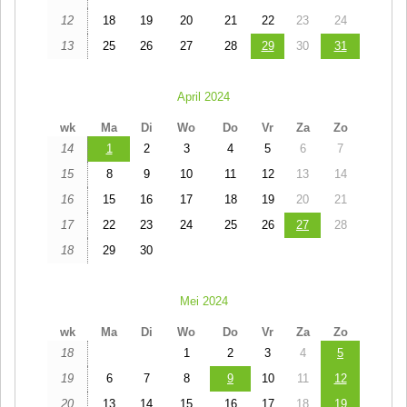
12
18
19
20
21
22
23
24
13
25
26
27
28
29
30
31
April 2024
wk
Ma
Di
Wo
Do
Vr
Za
Zo
14
1
2
3
4
5
6
7
15
8
9
10
11
12
13
14
16
15
16
17
18
19
20
21
17
22
23
24
25
26
27
28
18
29
30
Mei 2024
wk
Ma
Di
Wo
Do
Vr
Za
Zo
18
1
2
3
4
5
19
6
7
8
9
10
11
12
20
13
14
15
16
17
18
19