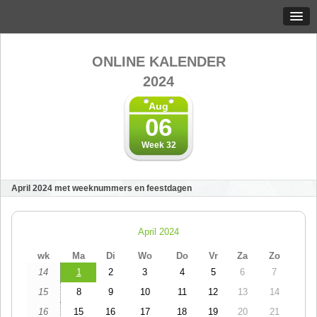
ONLINE KALENDER
2024
Aug
06
Week 32
April 2024 met weeknummers en feestdagen
April 2024
wk
Ma
Di
Wo
Do
Vr
Za
Zo
14
1
2
3
4
5
6
7
15
8
9
10
11
12
13
14
16
15
16
17
18
19
20
21